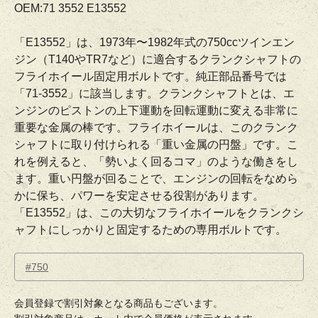
OEM:71 3552 E13552
「E13552」は、1973年〜1982年式の750ccツインエン
ジン（T140やTR7など）に適合するクランクシャフトの
フライホイール固定用ボルトです。純正部品番号では
「71-3552」に該当します。クランクシャフトとは、エ
ンジンのピストンの上下運動を回転運動に変える非常に
重要な金属の棒です。フライホイールは、このクランク
シャフトに取り付けられる「重い金属の円盤」です。こ
れを例えると、「勢いよく回るコマ」のような働きをし
ます。重い円盤が回ることで、エンジンの回転をなめら
かに保ち、パワーを安定させる役割があります。
「E13552」は、この大切なフライホイールをクランクシ
ャフトにしっかりと固定するための専用ボルトです。
#750
会員登録で割引対象となる商品もございます。