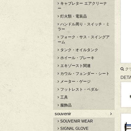
キャブレター エアクリーナ
ー
灯火類・電装品
ハンドル周り・スイッチ・ミ
ラー
フォーク・サス・スイングア
ーム
タンク・オイルタンク
ホイール・ブレーキ
エキゾースト関連
ク
カウル・フェンダー・シート
DETA
メーター・ゲージ
フットレスト・ペダル
工具
服飾品
souvenir
SOUVENIR WEAR
SIGNAL GLOVE