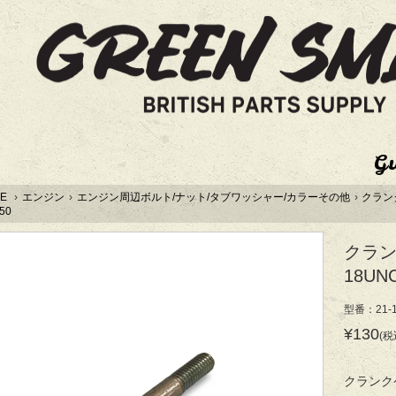
G
E
›
エンジン
›
エンジン周辺ボルト/ナット/タブワッシャー/カラーその他
›
クランク
50
クラン
18UN
型番：21-1
¥130
(税
クランク