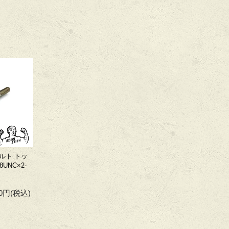
ルト トッ
8UNC×2-
60円
(税込)