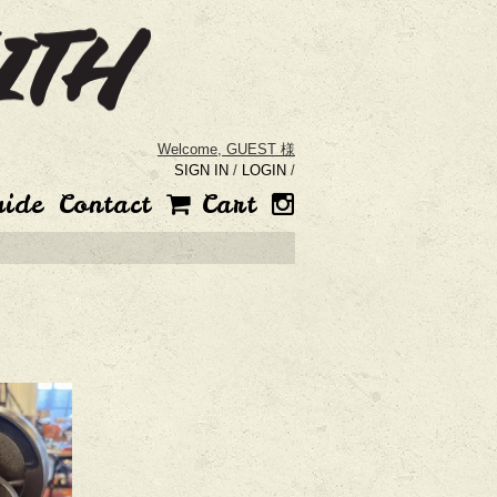
Welcome,
GUEST 様
SIGN IN
/
LOGIN
/
uide
Contact
Cart